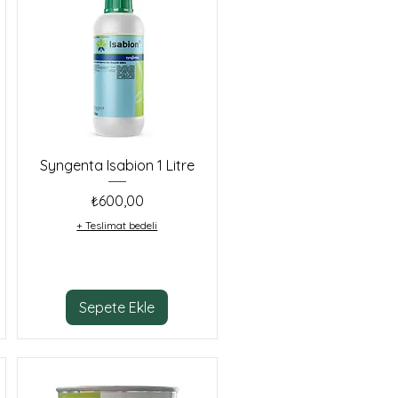
Syngenta Isabion 1 Litre
Fiyat
₺600,00
+ Teslimat bedeli
Sepete Ekle