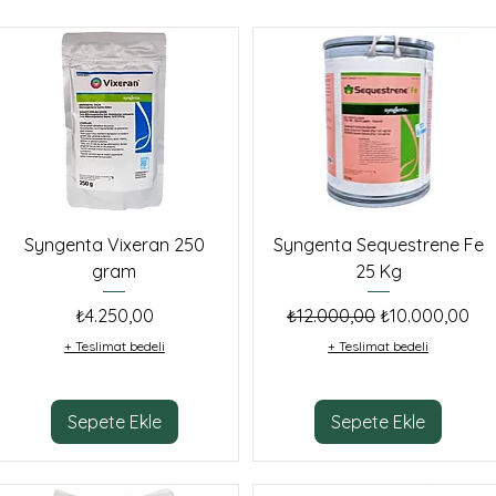
Syngenta Vixeran 250
Syngenta Sequestrene Fe
gram
25 Kg
Fiyat
Normal Fiyat
İndirimli Fiyat
₺4.250,00
₺12.000,00
₺10.000,00
+ Teslimat bedeli
+ Teslimat bedeli
Sepete Ekle
Sepete Ekle