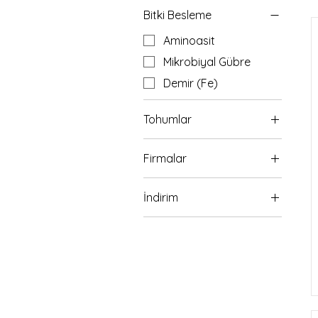
Bitki Besleme
Aminoasit
Mikrobiyal Gübre
Demir (Fe)
Tohumlar
Marul Tohumu
Firmalar
Syngenta
İndirim
İndirimdeki Ürünler