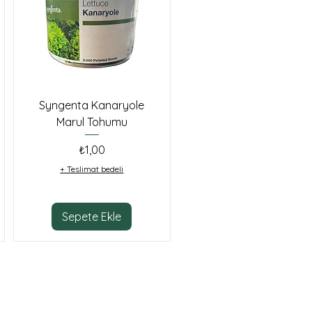
Syngenta Kanaryole
Marul Tohumu
Fiyat
₺1,00
+ Teslimat bedeli
Sepete Ekle