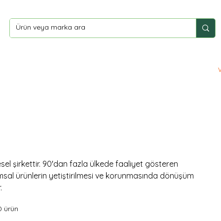
ler
Yardım
İletişim
sel şirkettir. 90'dan fazla ülkede faaliyet gösteren
msal ürünlerin yetiştirilmesi ve korunmasında dönüşüm
.
0 ürün