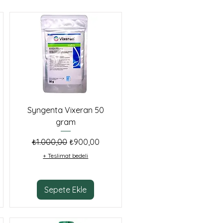
Syngenta Vixeran 50
gram
Normal Fiyat
İndirimli Fiyat
₺1.000,00
₺900,00
+ Teslimat bedeli
Sepete Ekle