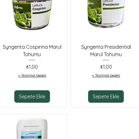
Syngenta Cospirina Marul
Syngenta Presidential
Tohumu
Marul Tohumu
Fiyat
Fiyat
₺1,00
₺1,00
+ Teslimat bedeli
+ Teslimat bedeli
Sepete Ekle
Sepete Ekle