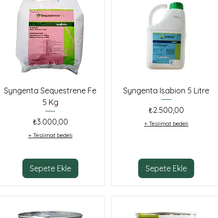
Syngenta Sequestrene Fe
Syngenta Isabion 5 Litre
5 Kg
Fiyat
₺2.500,00
Fiyat
₺3.000,00
+ Teslimat bedeli
+ Teslimat bedeli
Sepete Ekle
Sepete Ekle