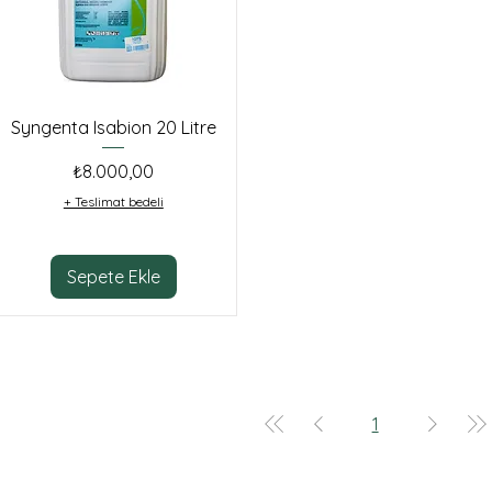
Syngenta Isabion 20 Litre
Fiyat
₺8.000,00
+ Teslimat bedeli
Sepete Ekle
1