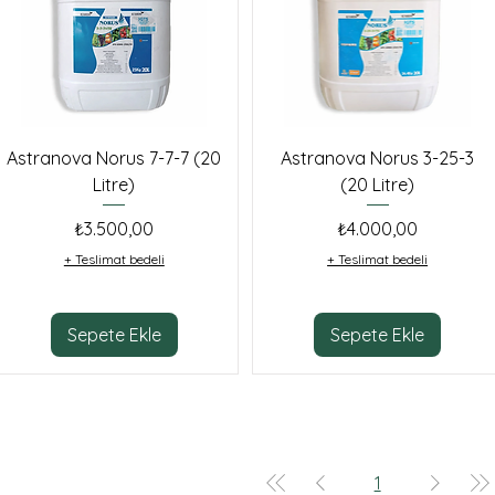
Astranova Norus 7-7-7 (20
Astranova Norus 3-25-3
Litre)
(20 Litre)
Fiyat
Fiyat
₺3.500,00
₺4.000,00
+ Teslimat bedeli
+ Teslimat bedeli
Sepete Ekle
Sepete Ekle
1