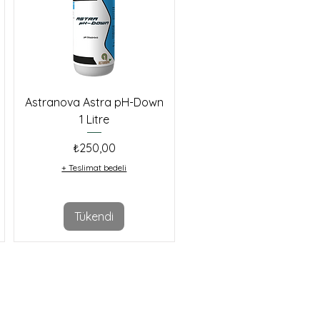
Astranova Astra pH-Down
1 Litre
Fiyat
₺250,00
+ Teslimat bedeli
Tükendi