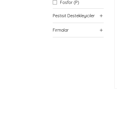
Fosfor (P)
Pestisit Destekleyiciler
Yayıcı Yapıştırıcı - pH
Firmalar
Düşürücü
Astranova