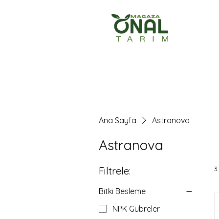
Ana Sayfa
Ürün
Ana Sayfa
Astranova
Astranova
3
Filtrele:
Bitki Besleme
NPK Gübreler