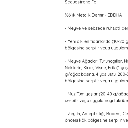
Sequestrene Fe
%6'lık Metalik Demir - EDDHA
- Meyve ve sebzede ruhsatlı demi
- Yeni dikilen fidanlarda (10-2
bölgesine serpilir veya uygulama
- Meyve Ağaçları Turunçgiller, Nar
Nektarin, Kiraz, Vişne, Erik (1 ya
g/ağaç başına, 4 yaş üstü: 200
bölgesine serpilir veya uygulama
- Muz Tüm yaşlar (20-40 g/ağa
serpilir veya uygulamayı takribe
- Zeytin, Antepfıstığı, Badem, C
öncesi kök bölgesine serpilir v