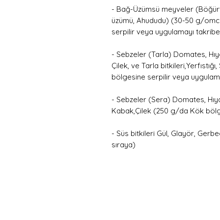
- Bağ-Üzümsü meyveler (Böğürt
üzümü, Ahududu) (30-50 g/omc
serpilir veya uygulamayı takribe
- Sebzeler (Tarla) Domates, Hıy
Çilek, ve Tarla bitkileri,Yerfıst
bölgesine serpilir veya uygulama
- Sebzeler (Sera) Domates, Hıyar
Kabak,Çilek (250 g/da Kök bölg
- Süs bitkileri Gül, Glayör, Gerbe
sıraya)