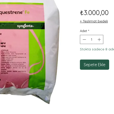
F
₺3.000,00
+ Teslimat bedeli
Adet
*
Stokta sadece 8 ade
Sepete Ekle