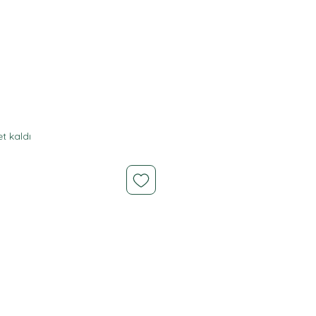
iyat
t kaldı