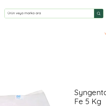
ler
Yardım
İletişim
Syngent
Fe 5 Kg