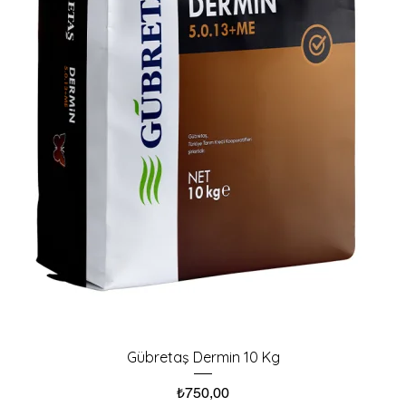
Gübretaş Dermin 10 Kg
Fiyat
₺750,00