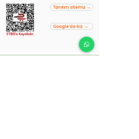
Tanıtım sitemiz →
Google'da biz →
Hızlı Kargo
Siparişleriniz en geç bir gün
içinde kargoya verilir.
SSL Güvenliği
Bilgileriniz 256-bit SSL