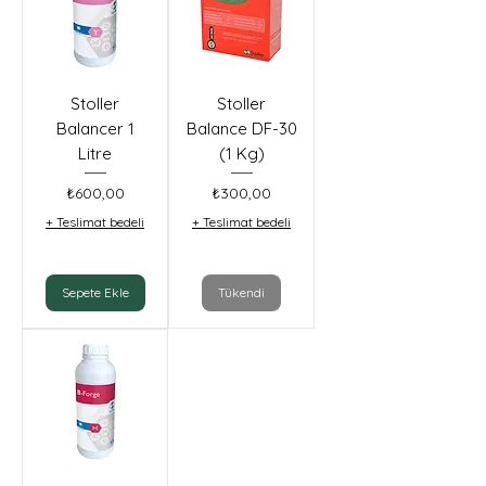
Stoller
Stoller
Balancer 1
Balance DF-30
Litre
(1 Kg)
Fiyat
Fiyat
₺600,00
₺300,00
+ Teslimat bedeli
+ Teslimat bedeli
Sepete Ekle
Tükendi