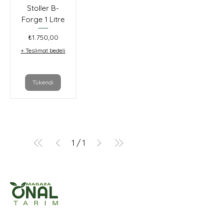
Stoller B-
Forge 1 Litre
Fiyat
₺1.750,00
+ Teslimat bedeli
Tükendi
1
/
1