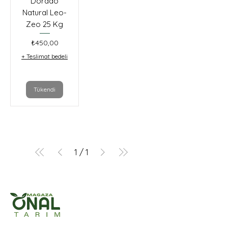
Dorado
Natural Leo-
Zeo 25 Kg
Fiyat
₺450,00
+ Teslimat bedeli
Tükendi
1
/
1