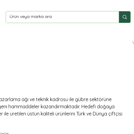
ler
Yardım
İletişim
zarlama ağı ve teknik kadrosu ile gübre sektörüne
eni hammaddeler kazandırmaktadır. Hedefi doğaya
ler ile üretilen üstün kaliteli ürünlerini Türk ve Dünya çiftçisi
 ürün