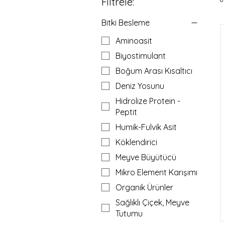
Filtrele:
Bitki Besleme
Aminoasit
Biyostimulant
Boğum Arası Kısaltıcı
Deniz Yosunu
Hidrolize Protein -
Peptit
Humik-Fulvik Asit
Köklendirici
Meyve Büyütücü
Mikro Element Karışımı
Organik Ürünler
Sağlıklı Çiçek, Meyve
Tutumu