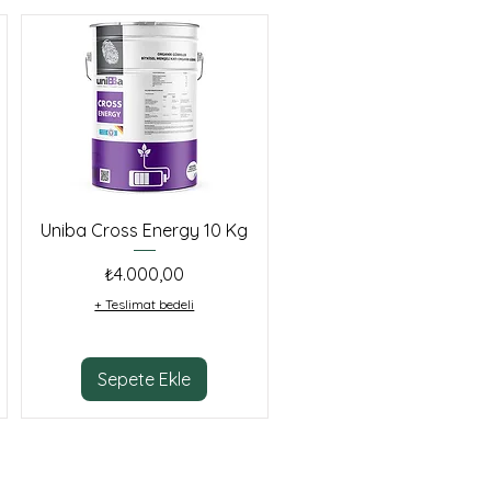
Uniba Cross Energy 10 Kg
Fiyat
₺4.000,00
+ Teslimat bedeli
Sepete Ekle