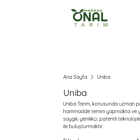
Ana Sayfa
Ürün
Ana Sayfa
Uniba
Uniba
Uniba Tarım, konusunda uzman pa
hammadde temini yapmakta ve y
saygılı, yenilikçi, patentli teknoloji
ile buluşturmaktır.
6