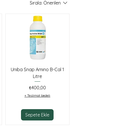
Sırala:
Önerilen
Uniba Snap Amino B-Cal 1
Litre
Fiyat
₺400,00
+ Teslimat bedeli
Sepete Ekle