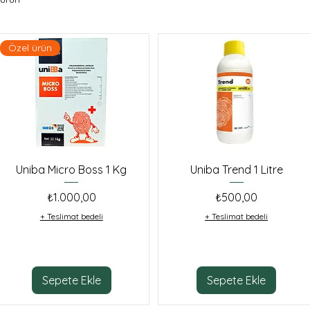
Özel ürün
Uniba Micro Boss 1 Kg
Uniba Trend 1 Litre
Fiyat
Fiyat
₺1.000,00
₺500,00
+ Teslimat bedeli
+ Teslimat bedeli
Sepete Ekle
Sepete Ekle