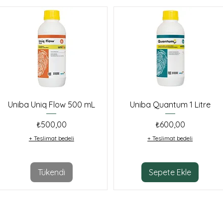
Uniba Uniq Flow 500 mL
Uniba Quantum 1 Litre
Fiyat
Fiyat
₺500,00
₺600,00
+ Teslimat bedeli
+ Teslimat bedeli
Tükendi
Sepete Ekle