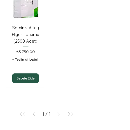
Seminis Altay
Hıyar Tohumu
(2500 Adet)
Fiyat
₺3.750,00
+ Teslimat bedeli
Sepete Ekle
1
/
1