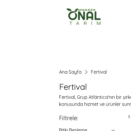
Ana Sayfa
Ürün
Ana Sayfa
Fertival
Fertival
Fertival, Grup Atlántica'nın bir şir
konusunda hizmet ve ürünler sun
3
Filtrele:
Bitki Besleme