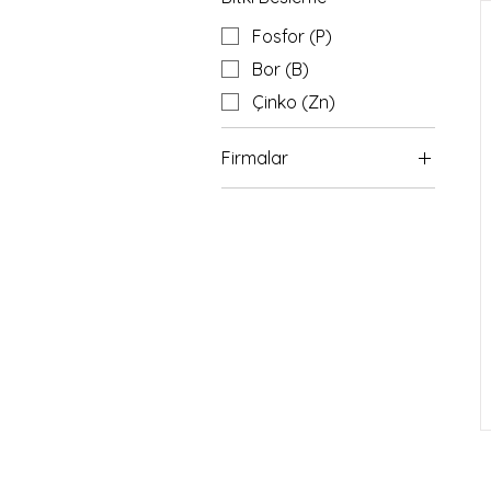
Fosfor (P)
Bor (B)
Çinko (Zn)
Firmalar
Atlántica Agrícola
Fertival