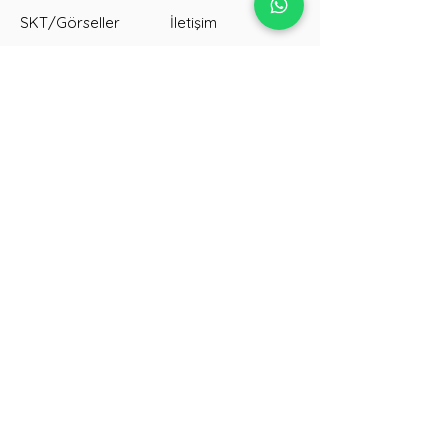
SKT/Görseller
İletişim
Kargo süreci
Galeri
Toplu sipariş
Blog
Tanıtım sitemiz →
Google'da biz →
Hızlı Kargo