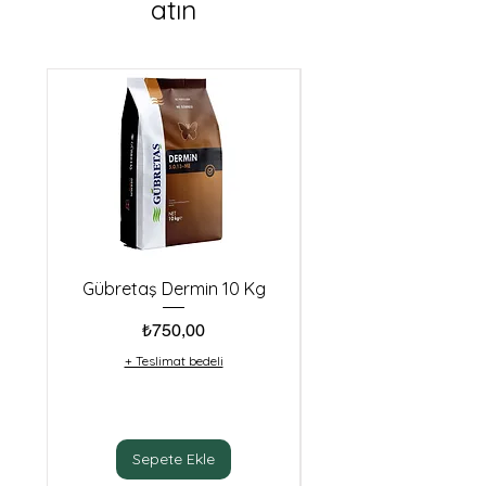
atın
Gübretaş Dermin 10 Kg
Makro Tarım calpoN
Fiyat
₺750,00
+ Teslimat bedeli
Sepete Ekle