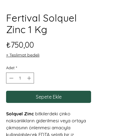
Fertival Solquel
Zinc 1 Kg
Fiyat
₺750,00
+ Teslimat bedeli
Adet
*
Sepete Ekle
Solquel Zinc
bitkilerdeki çinko
noksanlıkların giderilmesi veya ortaya
çıkmasının önlenmesi amacıyla
kullanılabilecek EDTA şelatlı bir iz