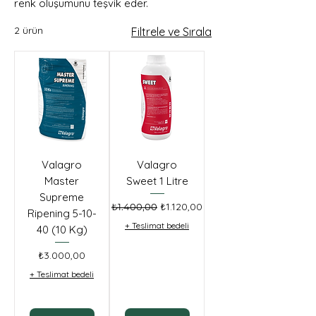
renk oluşumunu teşvik eder.
2 ürün
Filtrele ve Sırala
Valagro
Valagro
Master
Sweet 1 Litre
Supreme
Normal Fiyat
İndirimli Fiyat
₺1.120,00
₺1.400,00
Ripening 5-10-
+ Teslimat bedeli
40 (10 Kg)
Fiyat
₺3.000,00
+ Teslimat bedeli