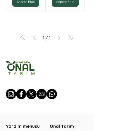
Sepete Ekle
Sepete Ekle
1
/
1
Yardım menüsü
Önal Tarım