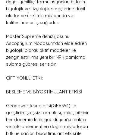
dayalı yenilikçi formülasyonlar, bitkinin
biyolojik ve fizyolojik süreçlerine dahil
olurlar ve üretimin miktarında ve
kalitesinde artış sağlarlar.
Master Supreme deniz yosunu
Ascophyllum Nodosum'dan elde edilen
biyolojik olarak aktif maddeler ile
zenginleştirilmiş yeni bir NPK damlama
sulama gübresi serisidir.
ÇİFT YÖNLÜ ETKİ:
BESLEME VE BİYOSTİMULANT ETKİSİ
Geapower teknolojisi(GEA354) ile
geliştirilmiş eşsiz formülasyonlar, bitkinin
her döneminde ihtiyaç duyduğu makro
ve mikro elementleri doğru miktarlarda
bitkiye sağlar, biyostimulant etkisi ile