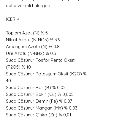
daha verimli hale gelir.
İÇERİK
Toplam Azot (N) % 5
Nitrat Azotu (N-NO3) % 3.9
Amonyum Azotu (N) % 0.8
Üre Azotu (N-NH2) % 0.3
Suda Çözünür Fosfor Penta Oksit
(P2O5) % 10
Suda Çözünür Potasyum Oksit (K2O) %
40
Suda Çözünür Bor (B) % 0,02
Suda Çözünür Bakır (Cu) % 0,005
Suda Çözünür Demir (Fe) % 0,07
Suda Çözünür Mangan (Mn) % 0,03
Suda Çözünür Çinko (Zn) % 0,01