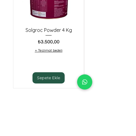
Solgroc Powder 4 Kg
Biester Idha Cu10 (
Fiyat
₺3.500,00
+ Teslimat bedeli
Sepete Ekle