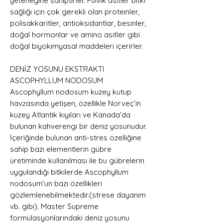
yeteneğine sahiptirler. Fülvik asitler bitki
sağlığı için çok gerekli olan proteinler,
polisakkaritler, antioksidantlar, besinler,
doğal hormonlar ve amino asitler gibi
doğal biyokimyasal maddeleri içerirler.
DENİZ YOSUNU EKSTRAKTI
ASCOPHYLLUM NODOSUM
Ascophyllum nodosum kuzey kutup
havzasında yetişen, özellikle Norveç’in
kuzey Atlantik kıyıları ve Kanada’da
bulunan kahverengi bir deniz yosunudur.
İçeriğinde bulunan anti-stres özelliğine
sahip bazı elementlerin gübre
üretiminde kullanılması ile bu gübrelerin
uygulandığı bitkilerde Ascophyllum
nodosum’un bazı özellikleri
gözlemlenebilmektedir.(strese dayanım
vb. gibi). Master Supreme
formülasyonlarındaki deniz yosunu