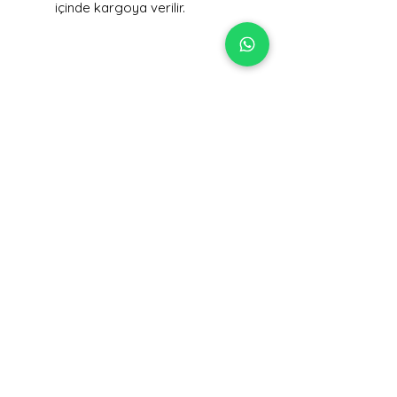
içinde kargoya verilir.
SSL Güvenliği
Bilgileriniz 256-bit SSL
şifreleme ile korunmaktadır.
Kapıda ödeme