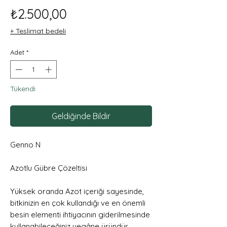
Fiyat
₺2.500,00
+ Teslimat bedeli
Adet
*
Tükendi
Geldiğinde Bildir
Genno N
Azotlu Gübre Çözeltisi
Yüksek oranda Azot içeriği sayesinde,
bitkinizin en çok kullandığı ve en önemli
besin elementi ihtiyacının giderilmesinde
kullanabileceğiniz yegâne üründür