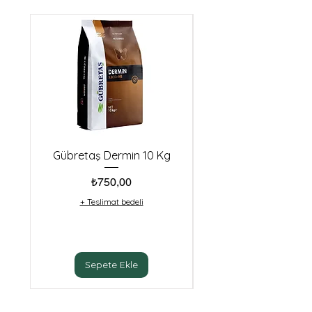
Gübretaş Dermin 10 Kg
Makro Tarım calpoN
Fiyat
₺750,00
+ Teslimat bedeli
Sepete Ekle