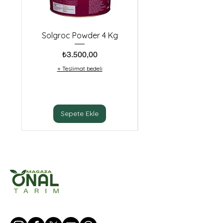
Solgroc Powder 4 Kg
Biester Idha Cu10 (
Fiyat
₺3.500,00
+ Teslimat bedeli
Sepete Ekle