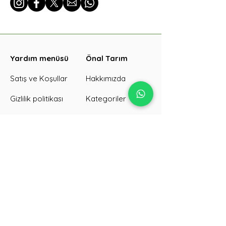
Yardım menüsü
Önal Tarım
Satış ve Koşullar
Hakkımızda
Gizlilik politikası
Kategoriler
İade koşulları
Ürünler
SKT/Görseller
İletişim
Kargo süreci
Galeri
Toplu sipariş
Blog
Tanıtım sitemiz →