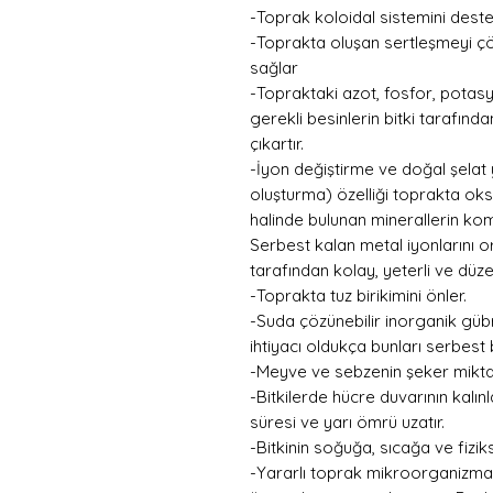
-Toprak koloidal sistemini deste
-Toprakta oluşan sertleşmeyi çö
sağlar
-Topraktaki azot, fosfor, potasy
gerekli besinlerin bitki tarafın
çıkartır.
-İyon değiştirme ve doğal şela
oluşturma) özelliği toprakta oksit
halinde bulunan minerallerin ko
Serbest kalan metal iyonlarını 
tarafından kolay, yeterli ve düz
-Toprakta tuz birikimini önler.
-Suda çözünebilir inorganik güb
ihtiyacı oldukça bunları serbest b
-Meyve ve sebzenin şeker miktar
-Bitkilerde hücre duvarının kalı
süresi ve yarı ömrü uzatır.
-Bitkinin soğuğa, sıcağa ve fizikse
-Yararlı toprak mikroorganizmal