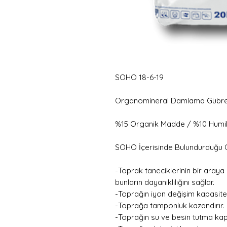
SOHO 18-6-19
Organomineral Damlama Gübre
%15 Organik Madde / %10 Humik-
SOHO İçerisinde Bulundurduğu O
-Toprak taneciklerinin bir aray
bunların dayanıklılığını sağlar.
-Toprağın iyon değişim kapasitesin
-Toprağa tamponluk kazandırır.
-Toprağın su ve besin tutma kapas