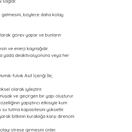
 sağlar.
le gelmesini, böylece daha kolay
olarak görev yapar ve bunların
sin ve enerji kaynağıdır.
una yada deaktivasyonuna veya her
ik-fulvik Asit İçeriği İle;
sel olarak iyileştirir.
umuşak ve geçirgen bir yapı oluşturur.
zelliğinin yapıştırıcı etkisiyle kum
k su tutma kapasitesini yükseltir.
rak bitkinin kuraklığa karşı direncini
dolayı strese girmesini önler.