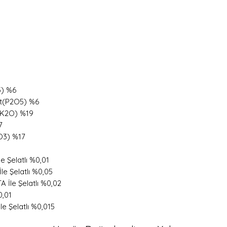
5) %6
it(P2O5) %6
(K2O) %19
7
O3) %17
e Şelatlı %0,01
e Şelatlı %0,05
İle Şelatlı %0,02
0,01
e Şelatlı %0,015