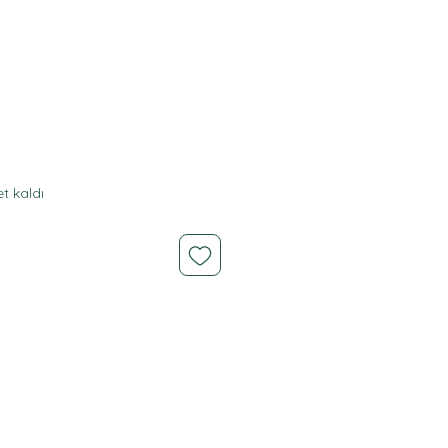
iyat
t kaldı