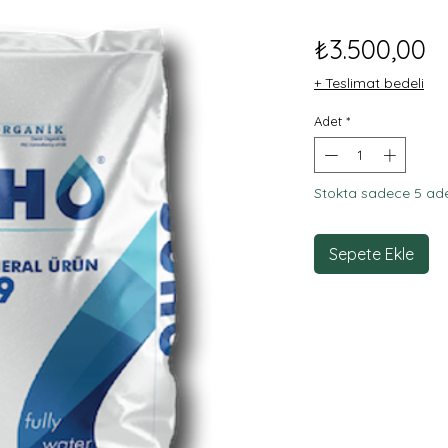
F
₺3.500,00
+ Teslimat bedeli
Adet
*
Stokta sadece 5 ade
Sepete Ekle