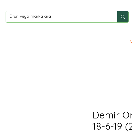
ler
Yardım
İletişim
Demir O
18-6-19 (