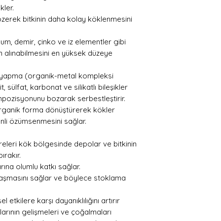
kler.
zerek bitkinin daha kolay köklenmesini
um, demir, çinko ve iz elementler gibi
dan alınabilmesini en yüksek düzeye
t yapma (organik-metal kompleksi
, sülfat, karbonat ve silikatlı bileşikler
mpozisyonunu bozarak serbestleştirir.
organik forma dönüştürerek kökler
enli özümsenmesini sağlar.
releri kök bölgesinde depolar ve bitkinin
ırakır.
ına olumlu katkı sağlar.
nlaşmasını sağlar ve böylece stoklama
l etkilere karşı dayanıklılığını artırır
arının gelişmeleri ve çoğalmaları