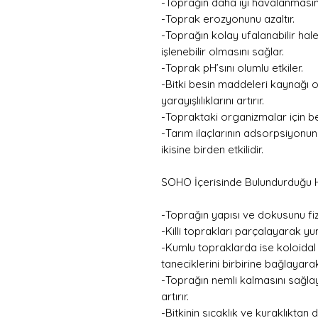
-Toprağın daha iyi havalanmasını
-Toprak erozyonunu azaltır.
-Toprağın kolay ufalanabilir ha
işlenebilir olmasını sağlar.
-Toprak pH’sını olumlu etkiler.
-Bitki besin maddeleri kaynağı 
yarayışlılıklarını artırır.
-Topraktaki organizmalar için be
-Tarım ilaçlarının adsorpsiyon
ikisine birden etkilidir.
SOHO İçerisinde Bulundurduğu Hum
-Toprağın yapısı ve dokusunu fizik
-Killi toprakları parçalayarak y
-Kumlu topraklarda ise koloidal ö
taneciklerini birbirine bağlayara
-Toprağın nemli kalmasını sağlaya
artırır.
-Bitkinin sıcaklık ve kuraklıktan 