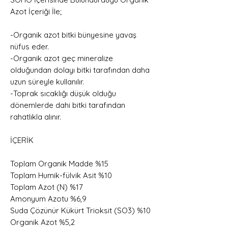
Azot İçeriği İle;
-Organik azot bitki bünyesine yavaş
nüfus eder.
-Organik azot geç mineralize
olduğundan dolayı bitki tarafından daha
uzun süreyle kullanılır.
-Toprak sıcaklığı düşük olduğu
dönemlerde dahi bitki tarafından
rahatlıkla alınır.
İÇERİK
Toplam Organik Madde %15
Toplam Humik-fülvik Asit %10
Toplam Azot (N) %17
Amonyum Azotu %6,9
Suda Çözünür Kükürt Trioksit (SO3) %10
Organik Azot %5,2