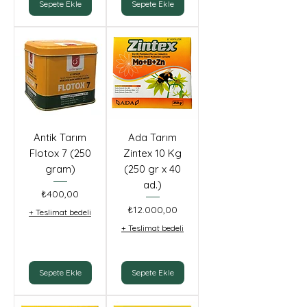
Sepete Ekle
Sepete Ekle
Antik Tarım
Ada Tarım
Flotox 7 (250
Zintex 10 Kg
gram)
(250 gr x 40
ad.)
Fiyat
₺400,00
Fiyat
₺12.000,00
+ Teslimat bedeli
+ Teslimat bedeli
Sepete Ekle
Sepete Ekle