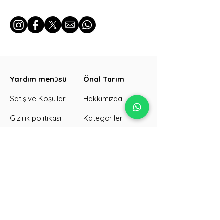
Yardım menüsü
Önal Tarım
Satış ve Koşullar
Hakkımızda
Gizlilik politikası
Kategoriler
İade koşulları
Ürünler
SKT/Görseller
İletişim
Kargo süreci
Galeri
Toplu sipariş
Blog