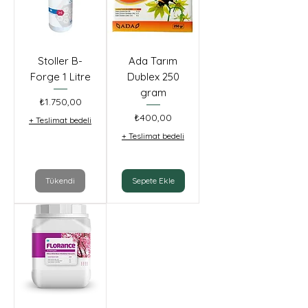
Stoller B-
Ada Tarım
Forge 1 Litre
Dublex 250
gram
Fiyat
₺1.750,00
Fiyat
₺400,00
+ Teslimat bedeli
+ Teslimat bedeli
Tükendi
Sepete Ekle