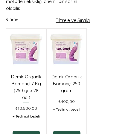
molibden eksikliği önemli bir sorun
olabilir.
9 ürün
Filtrele ve Sırala
Demir Organik
Demir Organik
Bomonçi 7 Kg
Bomonçi 250
(250 gr x 28
gram
ad.)
Fiyat
₺400,00
Fiyat
₺10.500,00
+ Teslimat bedeli
+ Teslimat bedeli