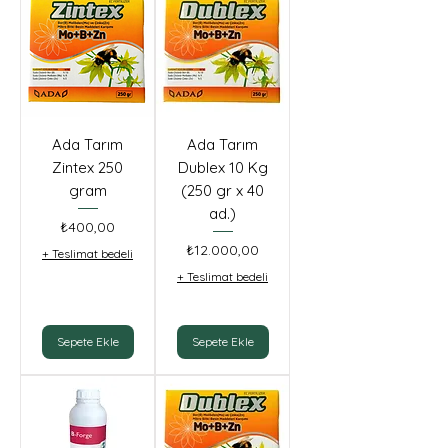
Ada Tarım
Ada Tarım
Zintex 250
Dublex 10 Kg
gram
(250 gr x 40
ad.)
Fiyat
₺400,00
Fiyat
₺12.000,00
+ Teslimat bedeli
+ Teslimat bedeli
Sepete Ekle
Sepete Ekle