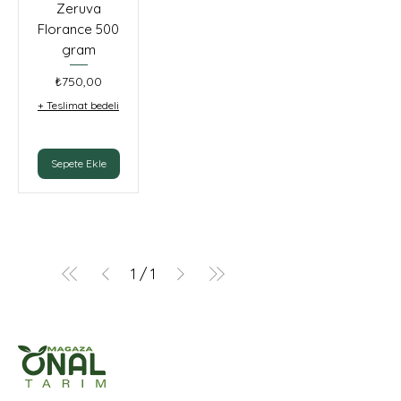
Zeruva
Florance 500
gram
Fiyat
₺750,00
+ Teslimat bedeli
Sepete Ekle
1
/
1