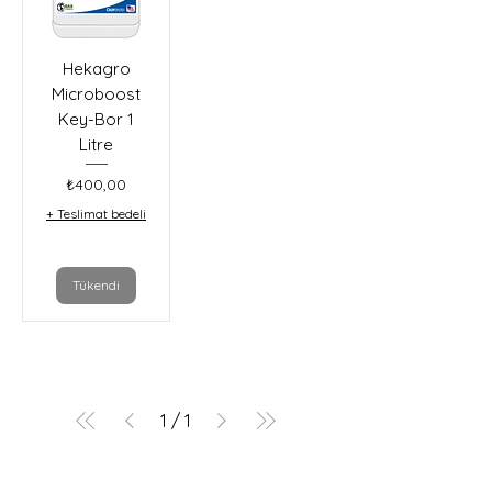
Hekagro
Microboost
Key-Bor 1
Litre
Fiyat
₺400,00
+ Teslimat bedeli
Tükendi
1
/
1