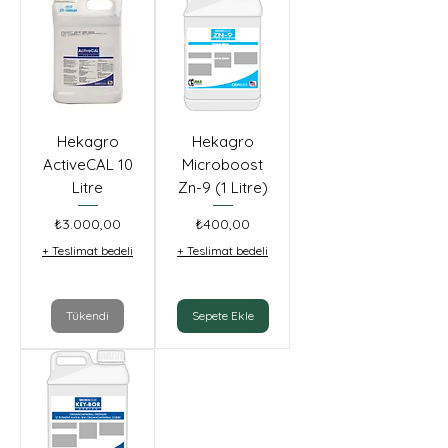
Hekagro
Hekagro
ActiveCAL 10
Microboost
Litre
Zn-9 (1 Litre)
Fiyat
Fiyat
₺3.000,00
₺400,00
+ Teslimat bedeli
+ Teslimat bedeli
Tükendi
Sepete Ekle