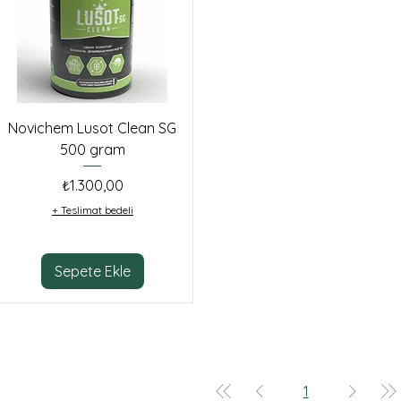
Novichem Lusot Clean SG
500 gram
Fiyat
₺1.300,00
+ Teslimat bedeli
Sepete Ekle
1