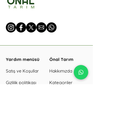
Yardım menüsü
Önal Tarım
Satış ve Koşullar
Hakkımızda
Gizlilik politikası
Kategoriler
İade koşulları
Ürünler
SKT/Görseller
İletişim
Kargo süreci
Galeri
Toplu sipariş
Blog