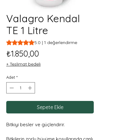
Valagro Kendal
TE 1 Litre
1 değerlendirmeye göre beş yıldız üzerinden hesaplanan pu
5.0 | 1 değerlendirme
Fiyat
₺1.850,00
+ Teslimat bedeli
Adet
*
Sepete Ekle
Bitkiyi besler ve güçlendirir.
Bitkilerin zorlu büyüme koşullarında canlı