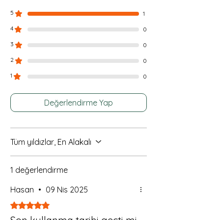
5
1
4
0
3
0
2
0
1
0
Değerlendirme Yap
Tüm yıldızlar, En Alakalı
1 değerlendirme
Hasan
•
09 Nis 2025
5 üzerinden 5 yıldız