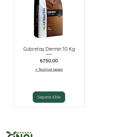
Gübretaş Dermin 10 Kg
Makro Tarım calpoN
Fiyat
₺750,00
+ Teslimat bedeli
Sepete Ekle