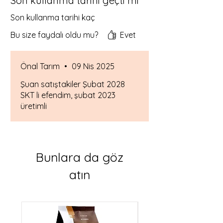
Son kullanma tarihi geçti mi
Son kullanma tarihi kaç
Bu size faydalı oldu mu?
Evet
Önal Tarım
•
09 Nis 2025
Şuan satıştakiler Şubat 2028
SKT li efendim, şubat 2023
üretimli
Bunlara da göz
atın