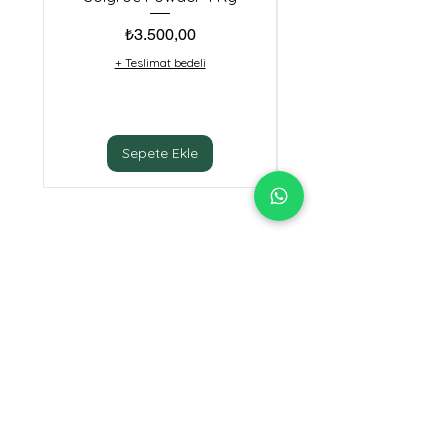
Fiyat
₺3.500,00
+ Teslimat bedeli
Sepete Ekle