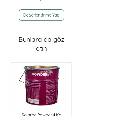
Değerlendirme Yap
Bunlara da göz
atın
Solgroc Powder 4 Kg
Biester Idha Cu10 (