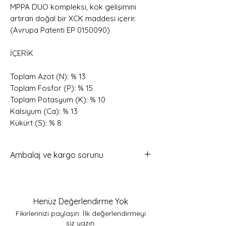
MPPA DUO kompleksi, kök gelişimini
artıran doğal bir XCK maddesi içerir.
(Avrupa Patenti EP 0150090)
İÇERİK
Toplam Azot (N): % 13
Toplam Fosfor (P): % 15
Toplam Potasyum (K): % 10
Kalsiyum (Ca): % 13
Kükürt (S): % 8
Ambalaj ve kargo sorunu
40 kg çuval kargoları çok pahalı
olduğu için, 40 kg çuvaldaki ürünleri
bölüp 2 ayrı çuvala paketleyip
Henüz Değerlendirme Yok
gönderiyoruz.
Fikirlerinizi paylaşın. İlk değerlendirmeyi
siz yazın.