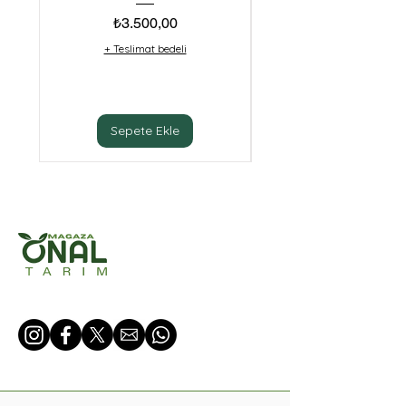
Fiyat
₺3.500,00
+ Teslimat bedeli
Sepete Ekle