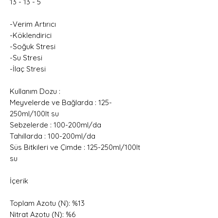
13 - 13 - 5
-Verim Artırıcı
-Köklendirici
-Soğuk Stresi
-Su Stresi
-İlaç Stresi
Kullanım Dozu :
Meyvelerde ve Bağlarda : 125-
250ml/100lt su
Sebzelerde : 100-200ml/da
Tahıllarda : 100-200ml/da
Süs Bitkileri ve Çimde : 125-250ml/100lt
su
İçerik
Toplam Azotu (N): %13
Nitrat Azotu (N): %6