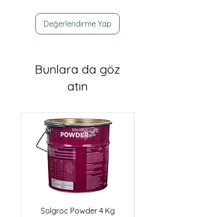
Değerlendirme Yap
Bunlara da göz
atın
Solgroc Powder 4 Kg
Biester Idha Cu10 (