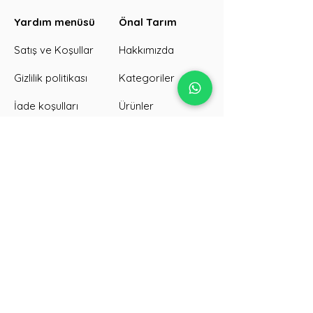
Yardım menüsü
Önal Tarım
Satış ve Koşullar
Hakkımızda
Gizlilik politikası
Kategoriler
İade koşulları
Ürünler
SKT/Görseller
İletişim
Kargo süreci
Galeri
Toplu sipariş
Blog
Tanıtım sitemiz →
Google'da biz →