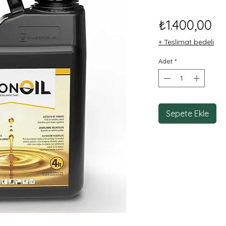
Fi
₺1.400,00
+ Teslimat bedeli
Adet
*
Sepete Ekle