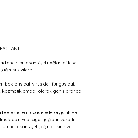
RFACTANT
dlandırılan esansiyel yağlar, bitkisel
ağımsı sıvılardır.
 bakterisidal, virusidal, fungusidal,
i ve kozmetik amaçlı olarak geniş oranda
rlı böceklerle mücadelede organik ve
lmaktadır. Esansiyel yağların zararlı
i türüne, esansiyel yağın cinsine ve
r.