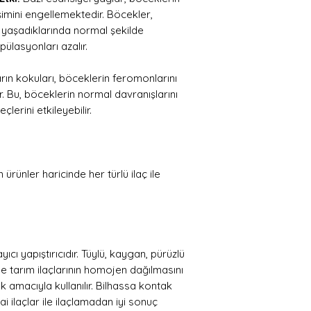
şimini engellemektedir. Böcekler,
yaşadıklarında normal şekilde
lasyonları azalır.
rın kokuları, böceklerin feromonlarını
lir. Bu, böceklerin normal davranışlarını
erini etkileyebilir.
rünler haricinde her türlü ilaç ile
ıcı yapıştırıcıdır. Tüylü, kaygan, pürüzlü
e tarım ilaçlarının homojen dağılmasını
 amacıyla kullanılır. Bilhassa kontak
i ilaçlar ile ilaçlamadan iyi sonuç