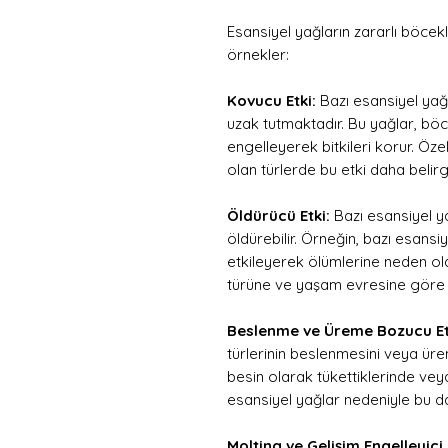
Esansiyel yağların zararlı böcekl
örnekler:
Kovucu Etki:
Bazı esansiyel yağl
uzak tutmaktadır. Bu yağlar, böc
engelleyerek bitkileri korur. Öz
olan türlerde bu etki daha belir
Öldürücü Etki:
Bazı esansiyel ya
öldürebilir. Örneğin, bazı esansiy
etkileyerek ölümlerine neden olab
türüne ve yaşam evresine göre 
Beslenme ve Üreme Bozucu Et
türlerinin beslenmesini veya üre
besin olarak tükettiklerinde veya 
esansiyel yağlar nedeniyle bu davr
Molting ve Gelişim Engelleyici 