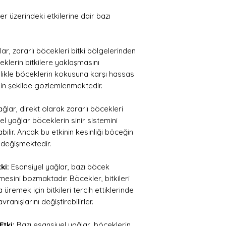
er üzerindeki etkilerine dair bazı
ar, zararlı böcekleri bitki bölgelerinden
eklerin bitkilere yaklaşmasını
ellikle böceklerin kokusuna karşı hassas
gin şekilde gözlemlenmektedir.
ğlar, direkt olarak zararlı böcekleri
el yağlar böceklerin sinir sistemini
ilir. Ancak bu etkinin kesinliği böceğin
değişmektedir.
ki:
Esansiyel yağlar, bazı böcek
mesini bozmaktadır. Böcekler, bitkileri
üremek için bitkileri tercih ettiklerinde
anışlarını değiştirebilirler.
Etki:
Bazı esansiyel yağlar, böceklerin