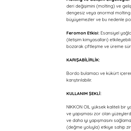
deri değişimini (molting) ve geli
dengesiz veya anormal molting 
büyüyemezler ve bu nedenle popü
Feromon Etkisi:
Esansiyel yağla
(iletişim kimyasalları) etkileyebi
bozarak çiftleşme ve üreme süreçl
KARIŞABİLİRLİK:
Bordo bulamacı ve kükürt içeren ü
karıştırılabilir.
KULLANIM ŞEKLİ:
NIKKON OIL yüksek kaliteli bir yay
ve yapışması zor olan yüzeylerd
ve daha iyi yapışmasını sağlamak
(değme yoluyla) etkiye sahip zira