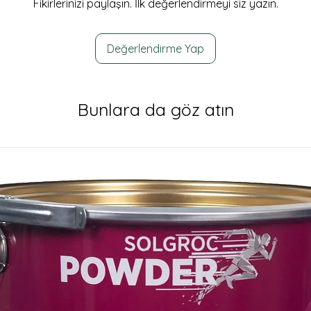
Fikirlerinizi paylaşın. İlk değerlendirmeyi siz yazın.
Değerlendirme Yap
Bunlara da göz atın