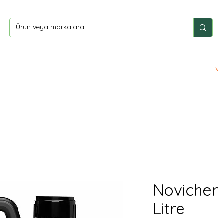
ler
Yardım
İletişim
Novichem
Litre