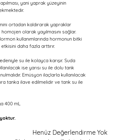
 yapılması, yani yaprak yüzeyinin
ekmektedir.
ini ortadan kaldırarak yapraklar
n homojen olarak yayılmasını sağlar.
 Hormon kullanımlarında hormonun bitki
tkisini daha fazla arttırır.
eniyle su ile kolayca karışır. Suda
ullanılacak ise yarısı su ile dolu tank
ulmalıdır. Emüsyon ilaçlarla kullanılacak
a tanka ilave edilmelidir ve tank su ile
ya 400 mL
 yoktur.
Henüz Değerlendirme Yok