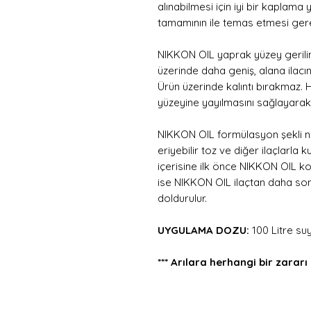
alınabilmesi için iyi bir kaplama
tamamının ile temas etmesi ger
NIKKON OIL yaprak yüzey gerilim
üzerinde daha geniş, alana ilacı
Ürün üzerinde kalıntı bırakmaz.
yüzeyine yayılmasını sağlayarak e
NIKKON OIL formülasyon şekli ned
eriyebilir toz ve diğer ilaçlarla k
içerisine ilk önce NIKKON OIL kon
ise NIKKON OIL ilaçtan daha sonr
doldurulur.
UYGULAMA DOZU:
100 Litre su
*** Arılara herhangi bir zararı