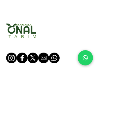
Yardım menüsü
Önal Tarım
Satış ve Koşullar
Hakkımızda
Gizlilik politikası
Kategoriler
İade koşulları
Ürünler