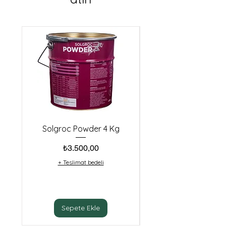
Solgroc Powder 4 Kg
Biester Idha Cu10 (
Fiyat
₺3.500,00
+ Teslimat bedeli
Sepete Ekle