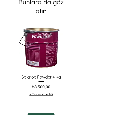
Bunlara da göz
atın
Solgroc Powder 4 Kg
Biester Idha Cu10 (
Fiyat
₺3.500,00
+ Teslimat bedeli