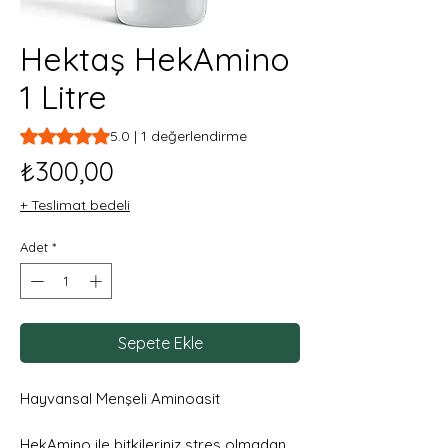
Hektaş HekAmino
1 Litre
1 değerlendirmeye göre beş yıldız üzerinden hesaplanan pu
5.0 | 1 değerlendirme
Fiyat
₺300,00
+ Teslimat bedeli
Adet
*
Sepete Ekle
Hayvansal Menşeli Aminoasit
HekAmino ile bitkileriniz stres olmadan