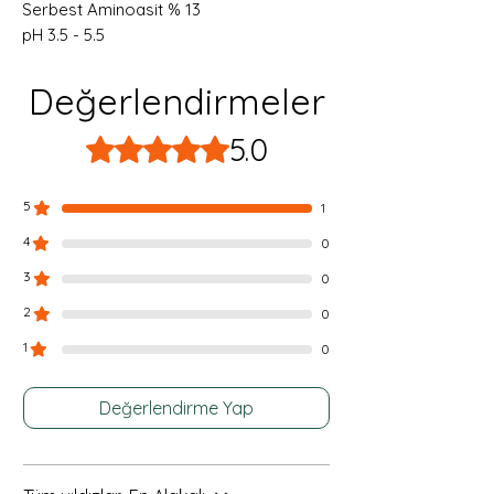
Serbest Aminoasit % 13
pH 3.5 - 5.5
Değerlendirmeler
5.0
5 üzerinden 5 yıldız
5
1
4
0
3
0
2
0
1
0
Değerlendirme Yap