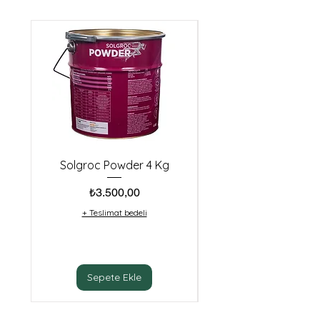
Solgroc Powder 4 Kg
Biester Idha Cu10 (
Fiyat
₺3.500,00
+ Teslimat bedeli
Sepete Ekle