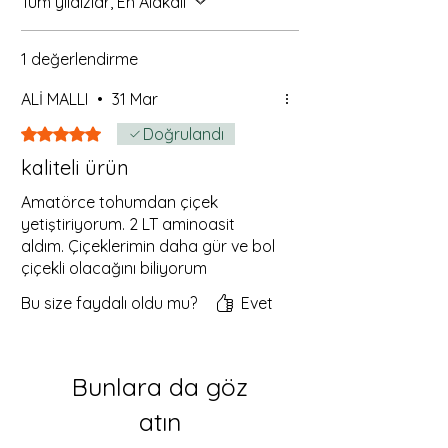
Tüm yıldızlar, En Alakalı
1 değerlendirme
ALİ MALLI
•
31 Mar
5 üzerinden 5 yıldız
Doğrulandı
kaliteli ürün
Amatörce tohumdan çiçek
yetiştiriyorum. 2 LT aminoasit
aldım. Çiçeklerimin daha gür ve bol
çiçekli olacağını biliyorum
Bu size faydalı oldu mu?
Evet
Bunlara da göz
atın