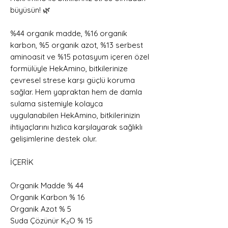
büyüsün! 🌿
%44 organik madde, %16 organik
karbon, %5 organik azot, %13 serbest
aminoasit ve %15 potasyum içeren özel
formülüyle HekAmino, bitkilerinize
çevresel strese karşı güçlü koruma
sağlar. Hem yapraktan hem de damla
sulama sistemiyle kolayca
uygulanabilen HekAmino, bitkilerinizin
ihtiyaçlarını hızlıca karşılayarak sağlıklı
gelişimlerine destek olur.
İÇERİK
Organik Madde % 44
Organik Karbon % 16
Organik Azot % 5
Suda Çözünür K₂O % 15