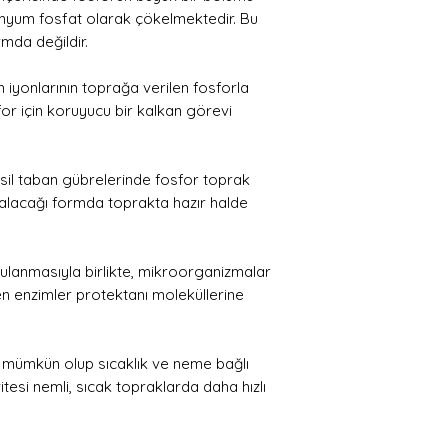
inyum fosfat olarak çökelmektedir. Bu
ormda değildir.
 iyonlarının toprağa verilen fosforla
for için koruyucu bir kalkan görevi
esil taban gübrelerinde fosfor toprak
 alacağı formda toprakta hazır halde
gulanmasıyla birlikte, mikroorganizmalar
len enzimler protektanı moleküllerine
 mümkün olup sıcaklık ve neme bağlı
itesi nemli, sıcak topraklarda daha hızlı