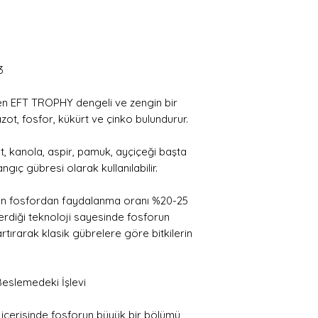
3
ilen EFT TROPHY dengeli ve zengin bir
azot, fosfor, kükürt ve çinko bulundurur.
at, kanola, aspir, pamuk, ayçiçeği başta
gıç gübresi olarak kullanılabilir.
inin fosfordan faydalanma oranı %20-25
erdiği teknoloji sayesinde fosforun
i artırarak klasik gübrelere göre bitkilerin
 Beslemedeki İşlevi
içerisinde fosforun büyük bir bölümü