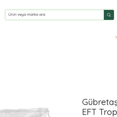
ler
Yardım
İletişim
Gübretaş
EFT Trop