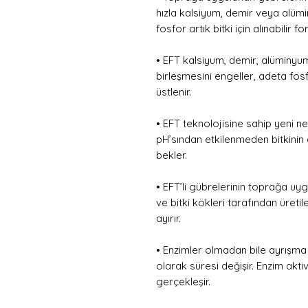
hızla kalsiyum, demir veya alüm
fosfor artık bitki için alınabilir f
• EFT kalsiyum, demir, alüminyum
birleşmesini engeller, adeta fos
üstlenir.
• EFT teknolojisine sahip yeni n
pH’sından etkilenmeden bitkinin
bekler.
• EFT’li gübrelerinin toprağa uy
ve bitki kökleri tarafından üreti
ayırır.
• Enzimler olmadan bile ayrışma
olarak süresi değişir. Enzim aktiv
gerçekleşir.