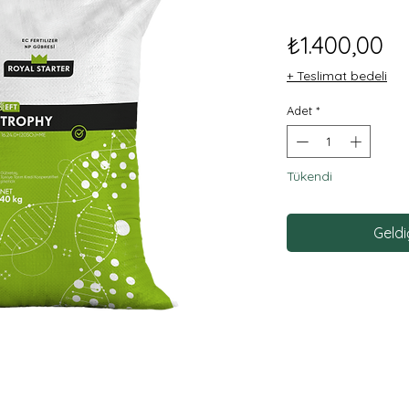
Fi
₺1.400,00
+ Teslimat bedeli
Adet
*
Tükendi
Geldi