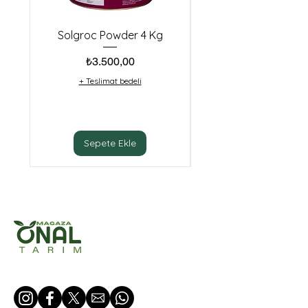
Solgroc Powder 4 Kg
Biester Idha Cu10 (
Fiyat
₺3.500,00
+ Teslimat bedeli
Sepete Ekle