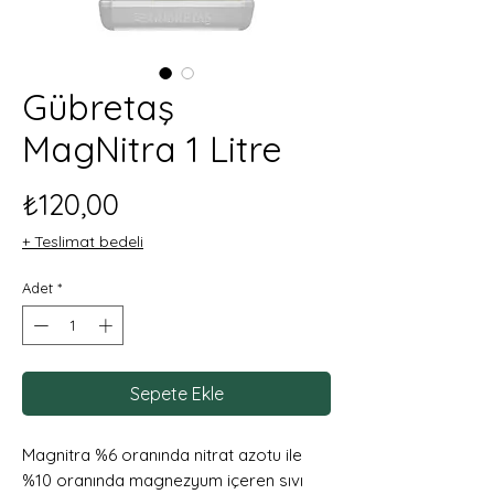
Gübretaş
MagNitra 1 Litre
Fiyat
₺120,00
+ Teslimat bedeli
Adet
*
Sepete Ekle
Magnitra %6 oranında nitrat azotu ile
%10 oranında magnezyum içeren sıvı