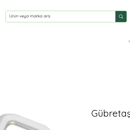
ler
Yardım
İletişim
Gübretaş 