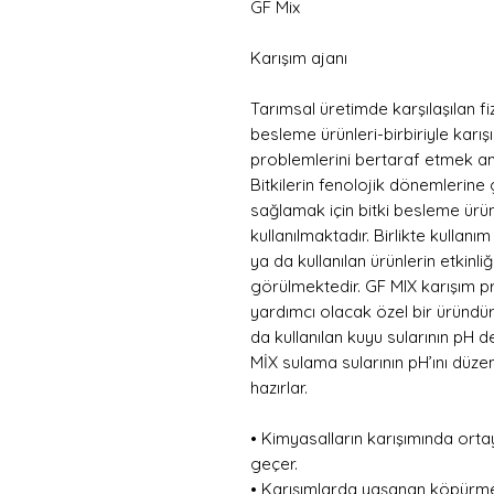
GF Mix
Karışım ajanı
Tarımsal üretimde karşılaşılan fiz
besleme ürünleri-birbiriyle karı
problemlerini bertaraf etmek ama
Bitkilerin fenolojik dönemlerin
sağlamak için bitki besleme ürünl
kullanılmaktadır. Birlikte kulla
ya da kullanılan ürünlerin etkinl
görülmektedir. GF MIX karışım p
yardımcı olacak özel bir üründür
da kullanılan kuyu sularının pH 
MİX sulama sularının pH’ını düze
hazırlar.
• Kimyasalların karışımında ort
geçer.
• Karışımlarda yaşanan köpürmel