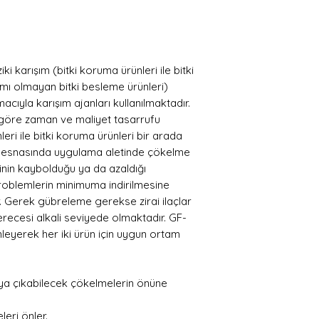
iki karışım (bitki koruma ürünleri ile bitki
şımı olmayan bitki besleme ürünleri)
cıyla karışım ajanları kullanılmaktadır.
e göre zaman ve maliyet tasarrufu
eri ile bitki koruma ürünleri bir arada
nım esnasında uygulama aletinde çökelme
iğinin kaybolduğu ya da azaldığı
roblemlerin minimuma indirilmesine
. Gerek gübreleme gerekse zirai ilaçlar
derecesi alkali seviyede olmaktadır. GF-
nleyerek her iki ürün için uygun ortam
aya çıkabilecek çökelmelerin önüne
eri önler.