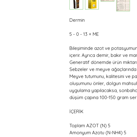
Dermin
5 - 0 - 13 + ME
Bileşiminde azot ve potasyumun
içerir. Ayrıca demir, bakır ve ma
Generatif dönemde ürün miktarını 
Sebzeler ve meyve ağaçlarında 
Meyve tutumunu, kalitesini ve paz
oluşumunu önler, dolgun mahsul
uygulama yapılacaksa, sonbahar
düşüm çapına 100-150 gram serpili
İÇERİK
Toplam AZOT (N) 5
Amonyum Azotu (N-NH4) 5