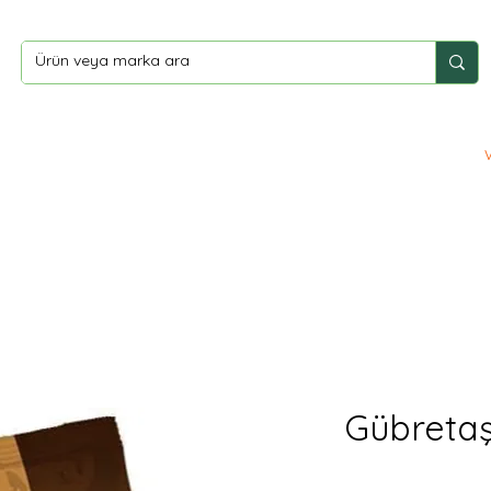
ler
Yardım
İletişim
Gübretaş