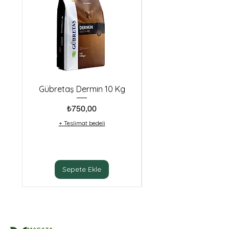
Gübretaş Dermin 10 Kg
Makro Tarım calpoN
Fiyat
₺750,00
+ Teslimat bedeli
Sepete Ekle